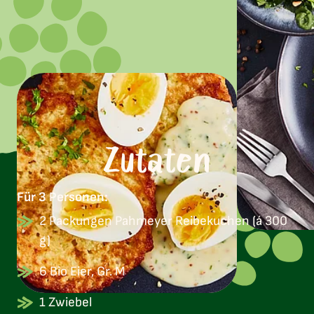
Zutaten
Für 3 Personen:
2 Packungen Pahmeyer Reibekuchen (á 300
g)
6 Bio Eier, Gr. M
1 Zwiebel