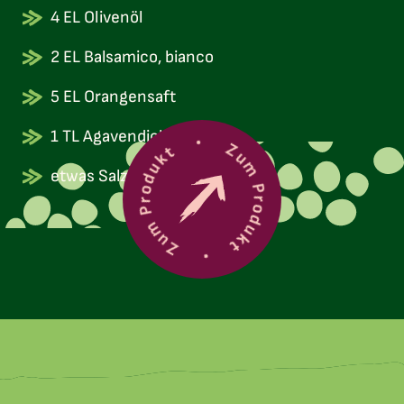
4 EL Olivenöl
2 EL Balsamico, bianco
5 EL Orangensaft
1 TL Agavendicksaft
Zum Produkt
Zum Produkt
etwas Salz und Pfeffer