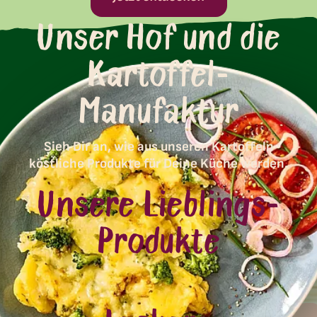
Unser Hof und die
Kartoffel-
Manufaktur
Sieh Dir an, wie aus unseren Kartoffeln
köstliche Produkte für Deine Küche werden.
Unsere Lieblings-
Produkte