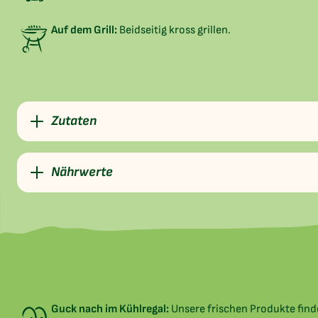
Auf dem Grill:
Beidseitig kross grillen.
Zutaten
Nährwerte
Guck nach im Kühlregal:
Unsere frischen Produkte fin