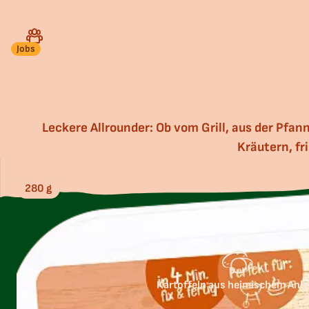
Jobs
Leckere Allrounder: Ob vom Grill, aus der Pfa
Kräutern, fr
280 g
Kartoffeln aus heimischem Anb