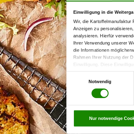
Einwilligung in die Weiterga
Wir, die Kartoffelmanufaktu
Anzeigen zu personalisieren,
analysieren. Hierfür verwend
Ihrer Verwendung unserer Web
die Informationen möglicherw
Rahmen Ihrer Nutzung der Di
Einwilligung. Diese Einwilligu
jederzeit widerrufen werden,
Einwilligungsauswahl
personenbezogenen Daten auf
Notwendig
Nur notwendige Cook