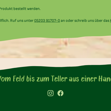
rodukt bestellt werden.
lflich. Ruf uns unter
05203 91707-0
an oder schreib uns über das
nsere Lieblings-Produk
Vom Feld bis zum Teller aus einer Han