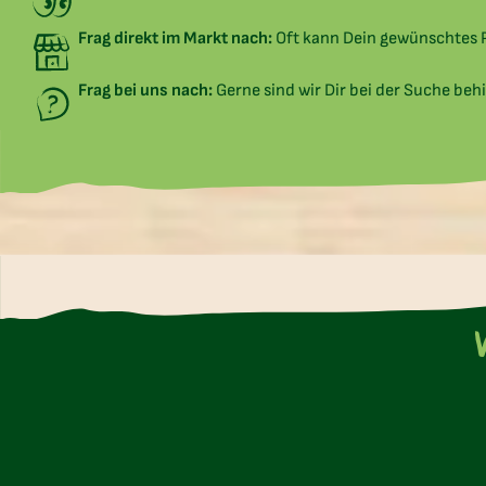
Frag direkt im Markt nach:
Oft kann Dein gewünschtes P
Frag bei uns nach:
Gerne sind wir Dir bei der Suche behi
U