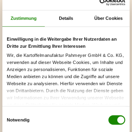
zugeführt.
Auf diesem Wege nutzen wir
die Kartoffel zu 100%!
Zustimmung
Details
Über Cookies
Einwilligung in die Weitergabe Ihrer Nutzerdaten an
Dritte zur Ermittlung Ihrer Interessen
Wir, die Kartoffelmanufaktur Pahmeyer GmbH & Co. KG,
verwenden auf dieser Webseite Cookies, um Inhalte und
Anzeigen zu personalisieren, Funktionen für soziale
Medien anbieten zu können und die Zugriffe auf unsere
Webseite zu analysieren. Hierfür verwenden wir Dienste
von Drittanbietern. Durch die Nutzung der Dienste geben
wir Informationen zu Ihrer Verwendung unserer Webseite
an diese Drittanbieter für soziale Medien, Werbung und
Analysen weiter. Diese führen die Informationen
Einwilligungsauswahl
möglicherweise mit weiteren Daten zusammen, die Sie
Notwendig
ihnen bereitgestellt haben oder die sie im Rahmen Ihrer