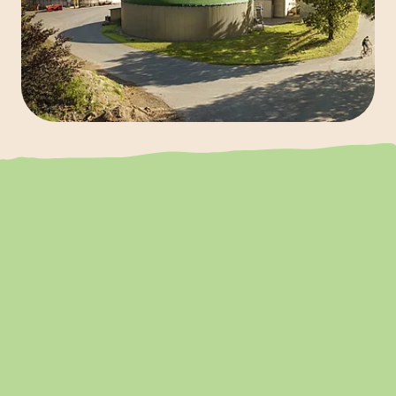
Vom Feld bis zum
Teller aus einer
Hand
zusammengefasst
Pahmeyer steuert die gesamte
Wertschöpfungskette der Kartoffelverarbeitung,