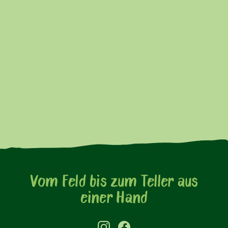
von der Auswahl und dem Anbau der Rohware
über die Verarbeitung bis hin zum fertigen
Produkt. Durch die enge Zusammenarbeit mit
Landwirten und modernste Produktion entsteht
eine gleichbleibend hohe Qualität.
Das integrierte System ermöglicht Transparenz,
kurze Transportwege und eine nachhaltige
Herstellung. So garantiert Pahmeyer frische,
sichere und ressourcenschonend produzierte
Kartoffelprodukte.
Vom Feld bis zum Teller aus
einer Hand