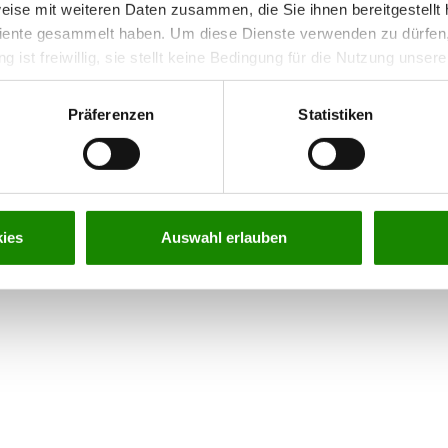
eise mit weiteren Daten zusammen, die Sie ihnen bereitgestellt 
ente gesammelt haben. Um diese Dienste verwenden zu dürfen, 
ng ist freiwillig, sie stellt keine Bedingung für die Nutzung unse
 indem Sie die Einstellungen
hier
anpassen. Weitere Informatione
 unserer Webseite finden Sie in unserer
Datenschutzerklärun
Präferenzen
Statistiken
ies
Auswahl erlauben