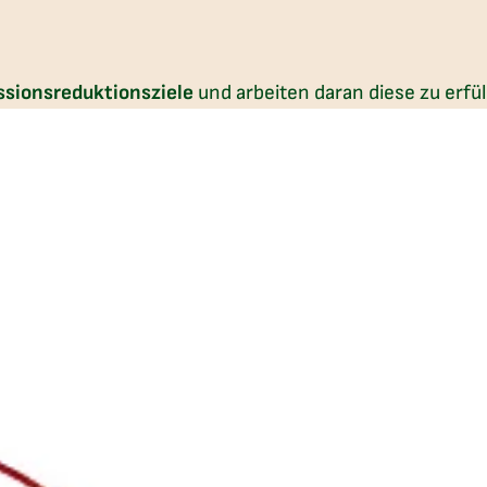
issionsreduktionsziele
und arbeiten daran diese zu erfül