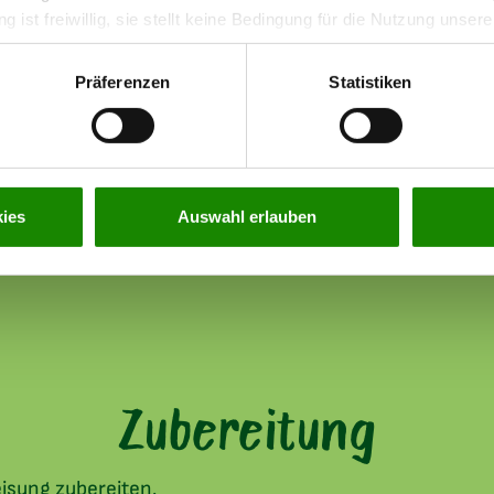
Zum Produkt
ng ist freiwillig, sie stellt keine Bedingung für die Nutzung unse
 indem Sie die Einstellungen
hier
anpassen. Weitere Informatione
 unserer Webseite finden Sie in unserer
Datenschutzerklärun
Präferenzen
Statistiken
ies
Auswahl erlauben
Zubereitung
isung zubereiten.