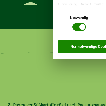
Einwilligung. Diese Einwilligu
jederzeit widerrufen werden,
Einwilligungsauswahl
personenbezogenen Daten auf
Notwendig
Nur notwendige Cook
Pahmeyer Süßkartoffelrösti nach Packungsanwe