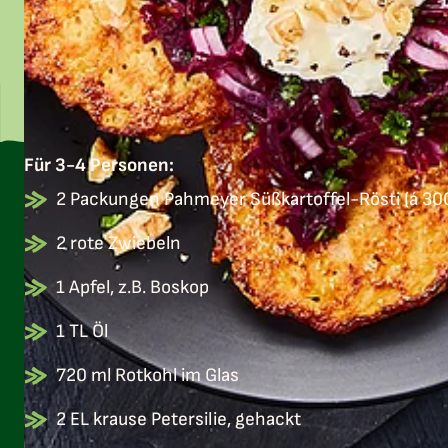
Für 3-4 Personen:
2 Packungen Pahmeyer Süßkartoffel-Rösti (á 30
2 rote Zwiebeln
1 Apfel, z.B. Boskop
1 TL Öl
720 ml Rotkohl im Glas
2 EL krause Petersilie, gehackt