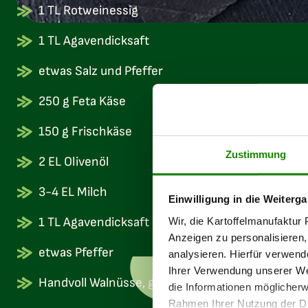
1 TL Rotweinessig
1 TL Agavendicksaft
etwas Salz und Pfeffer
250 g Feta Käse
150 g Frischkäse
Zustimmung
2 EL Olivenöl
3-4 EL Milch
Einwilligung in die Weiterga
1 TL Agavendicksaft
Wir, die Kartoffelmanufaktu
Anzeigen zu personalisieren,
etwas Pfeffer
analysieren. Hierfür verwend
Ihrer Verwendung unserer Web
Handvoll Walnüsse, gehackt
die Informationen möglicherw
Rahmen Ihrer Nutzung der Di