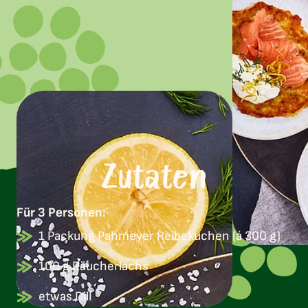
Zutaten
Für 3 Personen:
1 Packung Pahmeyer Reibekuchen (á 300 g)
100 g Räucherlachs
etwas Dill