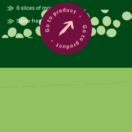
Go to product
6 slices of mozzarella
Some fresh basil
Go to product