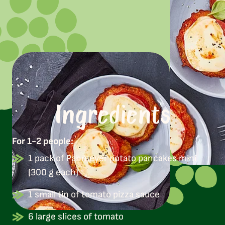
Ingredients
For 1-2 people:
1 pack of Pahmeyer potato pancakes mini
(300 g each)
1 small tin of tomato pizza sauce
6 large slices of tomato