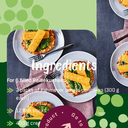
Ingredients
For 6 filled Reibekuchen:
2 packs of Pahmeyer potato pancakes (300 g
each)
Go to product
12 fish sticks
400 g creamed spinach