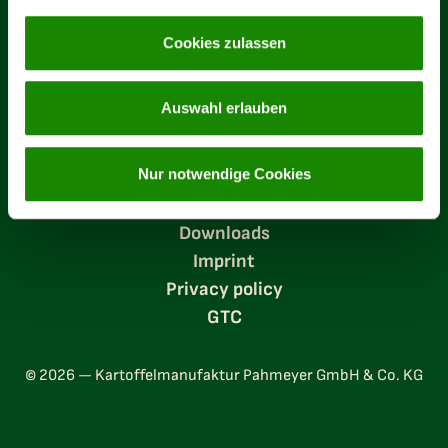
Cookies zulassen
From the field to the plate from
a single source
Auswahl erlauben
Nur notwendige Cookies
Downloads
Imprint
Privacy policy
GTC
© 2026 — Kartoffelmanufaktur Pahmeyer GmbH & Co. KG