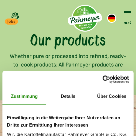
Jobs
Our products
Whether pure or processed into refined, ready-
to-cook products: All Pahmeyer products are
characterized by their fine taste, outstanding
freshness and excellent quality - and save a lot
of time during preparation.
Zustimmung
Details
Über Cookies
Filter products
Einwilligung in die Weitergabe Ihrer Nutzerdaten an
Dritte zur Ermittlung Ihrer Interessen
Potato Pancakes with
Vegetable Grillis
Applesauce
Wir, die Kartoffelmanufaktur Pahmeyer GmbH & Co. KG,