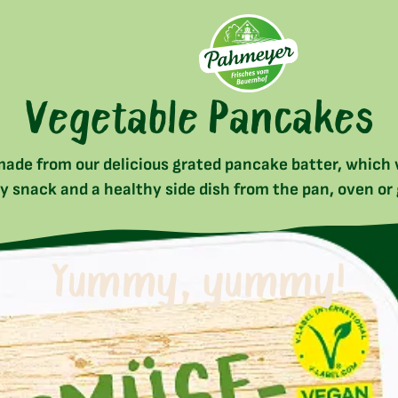
Vegetable Pancakes
de from our delicious grated pancake batter, which w
y snack and a healthy side dish from the pan, oven or g
Yummy, yummy!
n