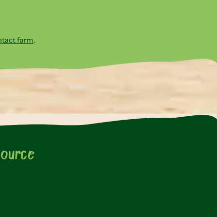
ntact form
.
source