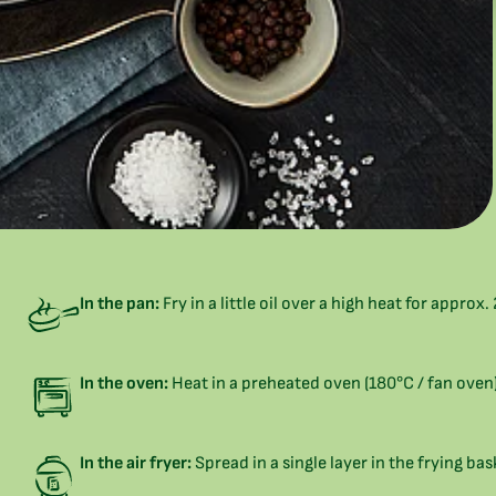
In the pan:
Fry in a little oil over a high heat for approx
In the oven:
Heat in a preheated oven (180°C / fan oven)
In the air fryer:
Spread in a single layer in the frying ba