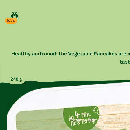
Jobs
Healthy and round: the Vegetable Pancakes are ma
tast
240 g
Potatoes from local cultivatio