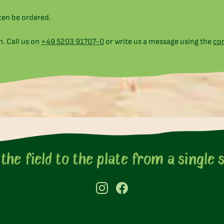
ten be ordered.
. Call us on
+49 5203 91707-0
or write us a message using the
co
Our favorite products
the field to the plate from a single 