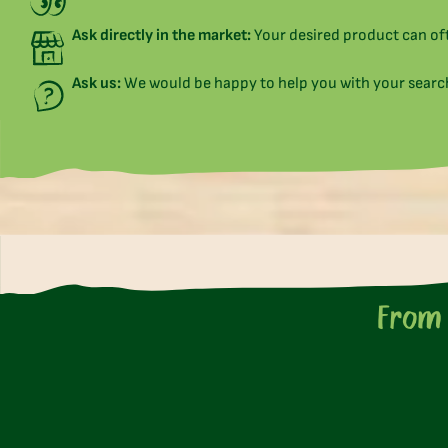
Ask directly in the market:
Your desired product can of
Ask us:
We would be happy to help you with your search
From 