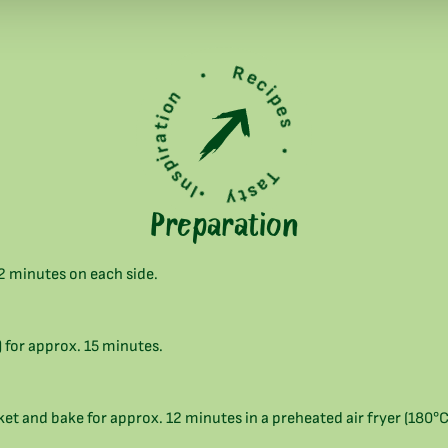
Inspiration • Recipes • Tasty •
Preparation
. 2 minutes on each side.
 for approx. 15 minutes.
sket and bake for approx. 12 minutes in a preheated air fryer (180°C