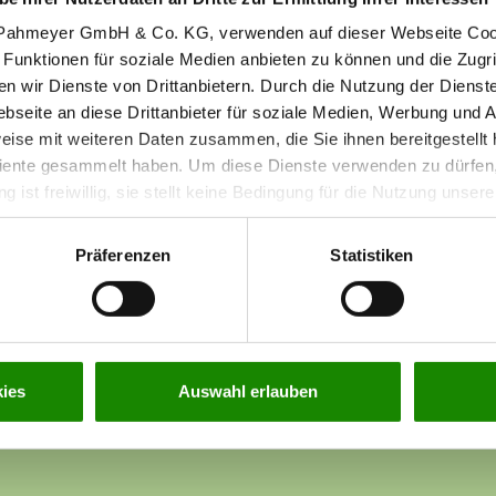
r Pahmeyer GmbH & Co. KG, verwenden auf dieser Webseite Coo
 Funktionen für soziale Medien anbieten zu können und die Zugr
en wir Dienste von Drittanbietern. Durch die Nutzung der Dienst
seite an diese Drittanbieter für soziale Medien, Werbung und A
eise mit weiteren Daten zusammen, die Sie ihnen bereitgestellt 
ente gesammelt haben. Um diese Dienste verwenden zu dürfen, 
ng ist freiwillig, sie stellt keine Bedingung für die Nutzung unse
 indem Sie die Einstellungen
hier
anpassen. Weitere Informatione
 unserer Webseite finden Sie in unserer
Datenschutzerklärun
Präferenzen
Statistiken
ies
Auswahl erlauben