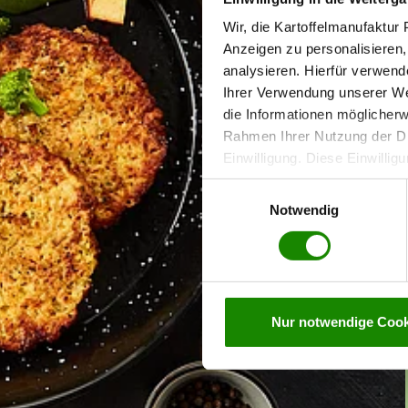
Wir, die Kartoffelmanufaktu
Anzeigen zu personalisieren,
analysieren. Hierfür verwend
Ihrer Verwendung unserer Web
die Informationen möglicherw
Rahmen Ihrer Nutzung der Di
Einwilligung. Diese Einwilligu
jederzeit widerrufen werden,
Einwilligungsauswahl
personenbezogenen Daten auf
Notwendig
Nur notwendige Cook