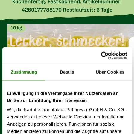
küchenfertig. Festkochend. Artikelnummer:
4260177788170 Restlaufzeit: 6 Tage
10 kg
Lecker, schmecker!
Mit 100% Ökostrom
Kartoffeln aus
Zustimmung
Details
Über Cookies
produziert
heimischem Anbau
Einwilligung in die Weitergabe Ihrer Nutzerdaten an
Dritte zur Ermittlung Ihrer Interessen
Ohne Zusatz von
Ohne Zusatz von
Konservierungsstoffen
Geschmacksverstärkern
Wir, die Kartoffelmanufaktur Pahmeyer GmbH & Co. KG,
verwenden auf dieser Webseite Cookies, um Inhalte und
Anzeigen zu personalisieren, Funktionen für soziale
Medien anbieten zu können und die Zugriffe auf unsere