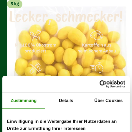
5 kg
Lecker, schmecker!
Mit 100% Ökostrom
Kartoffeln aus
produziert
heimischem Anbau
Ohne Zusatz von
Schnell und einfach
Konservierungsstoffen
zubereitet
Zustimmung
Details
Über Cookies
Einwilligung in die Weitergabe Ihrer Nutzerdaten an
Dritte zur Ermittlung Ihrer Interessen