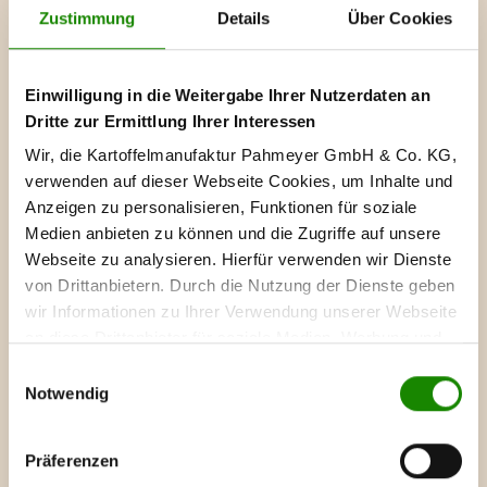
geernteten Kartoffeln, werden zu
Zustimmung
Details
Über Cookies
verschiedenen Pahmeyer-
Kartoffelspezialitäten weiterverarbeitet,
Einwilligung in die Weitergabe Ihrer Nutzerdaten an
die für den deutschen
Dritte zur Ermittlung Ihrer Interessen
Lebensmitteleinzelhandel und
Wir, die Kartoffelmanufaktur Pahmeyer GmbH & Co. KG,
Großverbraucher auf dem Hof hergestellt
verwenden auf dieser Webseite Cookies, um Inhalte und
werden.
Anzeigen zu personalisieren, Funktionen für soziale
Medien anbieten zu können und die Zugriffe auf unsere
Webseite zu analysieren. Hierfür verwenden wir Dienste
von Drittanbietern. Durch die Nutzung der Dienste geben
wir Informationen zu Ihrer Verwendung unserer Webseite
an diese Drittanbieter für soziale Medien, Werbung und
Analysen weiter. Diese führen die Informationen
Einwilligungsauswahl
möglicherweise mit weiteren Daten zusammen, die Sie
Notwendig
ihnen bereitgestellt haben oder die sie im Rahmen Ihrer
Nutzung der Diente gesammelt haben. Um diese Dienste
Präferenzen
verwenden zu dürfen, benötigen wir Ihre Einwilligung.