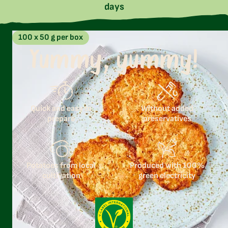
days
100 x 50 g per box
Yummy, yummy!
Quick and easy to
Without added
prepare
preservatives
Potatoes from local
Produced with 100%
cultivation
green electricity