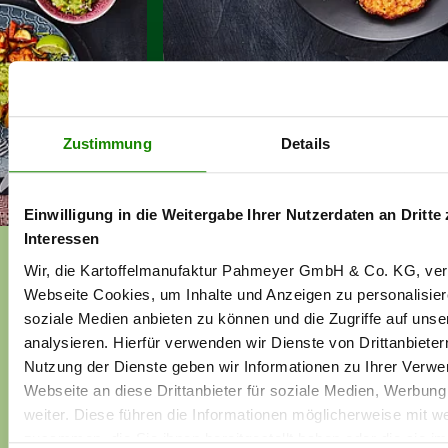
Inspiration • Recipes • Tasty •
Zustimmung
Details
Einwilligung in die Weitergabe Ihrer Nutzerdaten an Dritte 
Quick and easy to prepare!
Interessen
Wir, die Kartoffelmanufaktur Pahmeyer GmbH & Co. KG, ver
in the convection oven:
Heat the frozen product in
Webseite Cookies, um Inhalte und Anzeigen zu personalisier
a preheated convection oven (200°C/hot air) for
soziale Medien anbieten zu können und die Zugriffe auf uns
approx. 13-15 minutes.
analysieren. Hierfür verwenden wir Dienste von Drittanbieter
Nutzung der Dienste geben wir Informationen zu Ihrer Verw
In the oven:
Heat the frozen product in a preheated
Webseite an diese Drittanbieter für soziale Medien, Werbun
oven (180°C / fan oven) for approx. 15 minutes.
weiter. Diese führen die Informationen möglicherweise mit w
zusammen, die Sie ihnen bereitgestellt haben oder die sie i