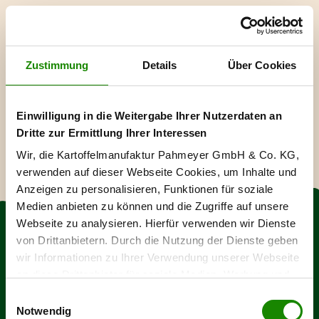
Jobs
Zustimmung
Details
Über Cookies
Your request has been sent
Einwilligung in die Weitergabe Ihrer Nutzerdaten an
Thank you for your interest in the
Dritte zur Ermittlung Ihrer Interessen
Kartoffelmanufaktur Pahmeyer GmbH & Co. KG.
Wir, die Kartoffelmanufaktur Pahmeyer GmbH & Co. KG,
We will process your request as quickly as
verwenden auf dieser Webseite Cookies, um Inhalte und
possible.
Anzeigen zu personalisieren, Funktionen für soziale
Medien anbieten zu können und die Zugriffe auf unsere
Webseite zu analysieren. Hierfür verwenden wir Dienste
From the field to the plate from
von Drittanbietern. Durch die Nutzung der Dienste geben
wir Informationen zu Ihrer Verwendung unserer Webseite
a single source
an diese Drittanbieter für soziale Medien, Werbung und
Analysen weiter. Diese führen die Informationen
Einwilligungsauswahl
möglicherweise mit weiteren Daten zusammen, die Sie
Notwendig