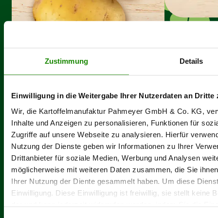
a single source
Zustimmung
Details
Downloads
Imprint
Einwilligung in die Weitergabe Ihrer Nutzerdaten an Dritte 
Privacy policy
Wir, die Kartoffelmanufaktur Pahmeyer GmbH & Co. KG, ve
GTC
Inhalte und Anzeigen zu personalisieren, Funktionen für soz
Zugriffe auf unsere Webseite zu analysieren. Hierfür verwend
Nutzung der Dienste geben wir Informationen zu Ihrer Verw
© 2026 — Kartoffelmanufaktur Pahmeyer GmbH & Co. KG
Drittanbieter für soziale Medien, Werbung und Analysen weite
möglicherweise mit weiteren Daten zusammen, die Sie ihnen 
Ihrer Nutzung der Diente gesammelt haben. Um diese Dienst
Einwilligung. Diese Einwilligung ist freiwillig, sie stellt kei
dar und kann jederzeit widerrufen werden, indem Sie die Ein
Informationen zur Verarbeitung Ihrer personenbezogenen Dat