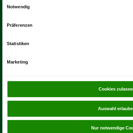
Einwilligungsauswahl
unserer
Datenschutzerklärung
.
Notwendig
Präferenzen
Statistiken
Marketing
Cookies zulasse
Auswahl erlaub
Nur notwendige Co