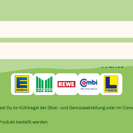
Hier findest Du unsere Produkte
dest Du im Kühlregal der Obst- und Gemüseabteilung oder im Con
rodukt bestellt werden.