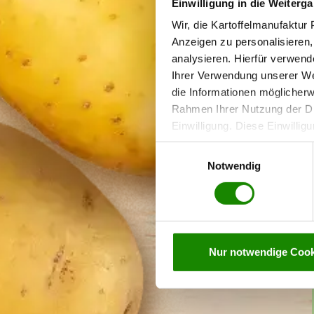
Einwilligung in die Weiterga
Wir, die Kartoffelmanufaktu
Anzeigen zu personalisieren,
analysieren. Hierfür verwend
Ihrer Verwendung unserer Web
die Informationen möglicherw
Rahmen Ihrer Nutzung der Di
Einwilligung. Diese Einwilligu
jederzeit widerrufen werden,
Einwilligungsauswahl
personenbezogenen Daten auf
Notwendig
Nur notwendige Cook