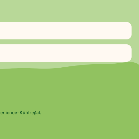
venience-Kühlregal.