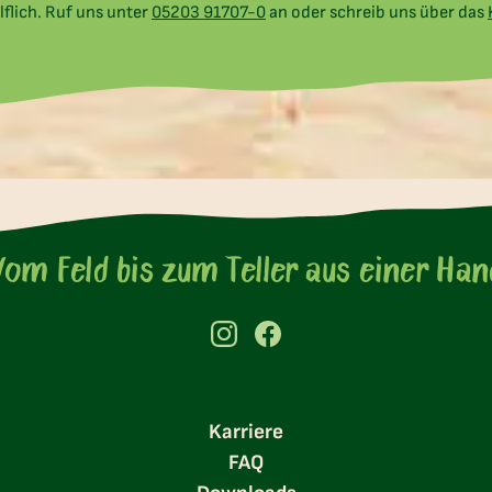
lflich. Ruf uns unter
05203 91707-0
an oder schreib uns über das
nsere Lieblings-Produk
Vom Feld bis zum Teller aus einer Han
Karriere
FAQ