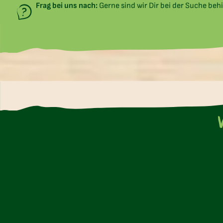
Frag bei uns nach:
Gerne sind wir Dir bei der Suche behi
U