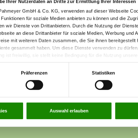
be Ihrer Nutzerdaten an Dritte zur Ermittlung Ihrer Interessen
r Pahmeyer GmbH & Co. KG, verwenden auf dieser Webseite Coo
 Funktionen für soziale Medien anbieten zu können und die Zugr
en wir Dienste von Drittanbietern. Durch die Nutzung der Dienst
seite an diese Drittanbieter für soziale Medien, Werbung und A
eise mit weiteren Daten zusammen, die Sie ihnen bereitgestellt 
ente gesammelt haben. Um diese Dienste verwenden zu dürfen, 
ng ist freiwillig, sie stellt keine Bedingung für die Nutzung unse
 indem Sie die Einstellungen
hier
anpassen. Weitere Informatione
 unserer Webseite finden Sie in unserer
Datenschutzerklärun
Präferenzen
Statistiken
ies
Auswahl erlauben