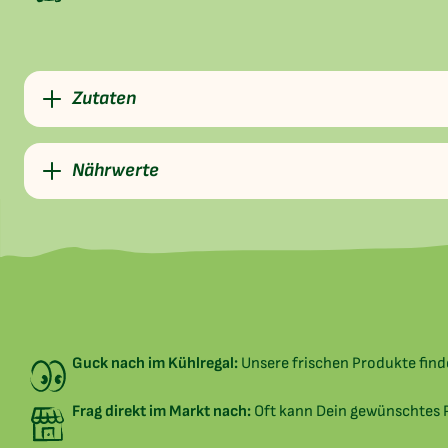
Zutaten
Nährwerte
Guck nach im Kühlregal:
Unsere frischen Produkte fin
Frag direkt im Markt nach:
Oft kann Dein gewünschtes P